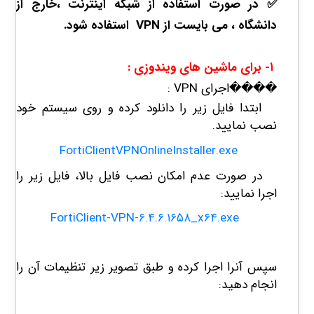
✅ در صورت استفاده از شبکه اینترنت ،خارج از
دانشگاه ، می بایست از VPN استفاده شود.
۱- برای ماشین های ویندوزی :
����اجرای
VPN
:
​ابتدا فایل زیر را دانلود کرده و روی سیستم خود
نصب نمایید.
FortiClientVPNOnlineInstaller.exe
در صورت عدم امکان نصب فایل بالا، فایل زیر را
اجرا نمایید:
FortiClient-VPN-۶.۴.۶.۱۶۵۸_x۶۴.exe
سپس آنرا اجرا کرده و طبق تصویر زیر تنظیمات آن را
انجام دهید: