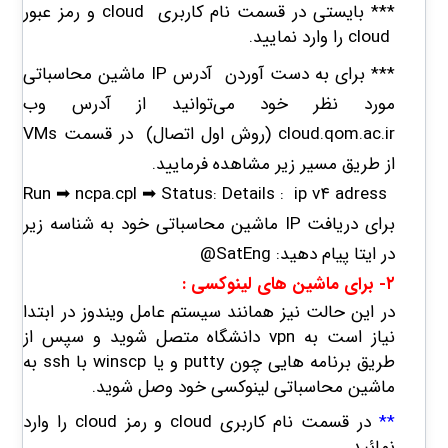
*** بایستی در قسمت نام کاربری cloud و رمز عبور
cloud را وارد نمایید.
*** برای به دست آوردن آدرس
IP
ماشین محاسباتی
مورد نظر خود می‌توانید از آدرس وب
cloud.qom.ac.ir
(روش اول اتصال)
در قسمت
VMs
از طریق مسیر زیر مشاهده فرمایید.
Run
➡
️ ncpa.cpl
➡
️ Status: Details : ip v۴ adress
برای دریافت
IP
ماشین محاسباتی خود به شناسه زیر
در ایتا پیام دهید:
@SatEng
۲- برای ماشین های لینوکسی :
در این حالت نیز همانند سیستم عامل ویندوز در ابتدا
نیاز است به vpn دانشگاه متصل شوید و سپس از
طریق برنامه هایی چون putty و یا winscp با ssh به
ماشین محاسباتی لینوکسی خود وصل شوید.
**
در قسمت نام کاربری cloud و رمز cloud را وارد
نمائید.