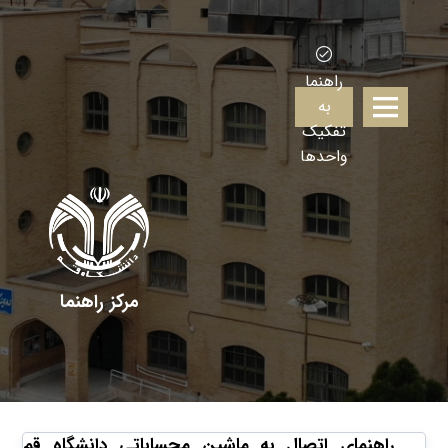
راهنما
به
تفکیک
واحدها
مرکز راهنما
راهنمای اتصال به ماشین محساباتی دانشگاه قم