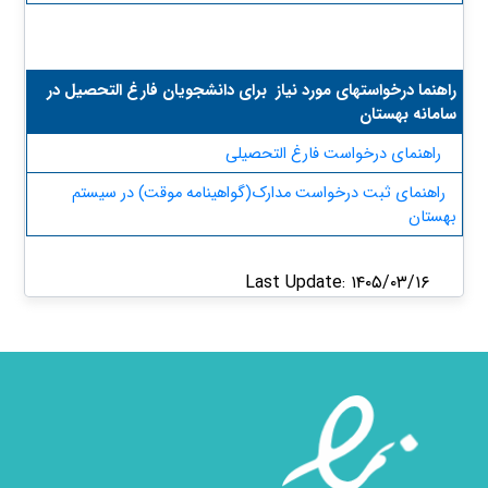
​راهنما درخواستهای مورد نیاز برای دانشجویان فارغ التحصیل در
سامانه بهستان
راهنمای درخواست فارغ التحصیلی
راهنمای ثبت درخواست مدارک(گواهینامه موقت) در سیستم
بهستان
Last Update: ۱۴۰۵/۰۳/۱۶